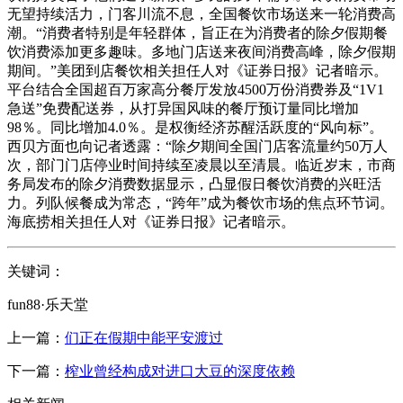
无望持续活力，门客川流不息，全国餐饮市场送来一轮消费高
潮。“消费者特别是年轻群体，旨正在为消费者的除夕假期餐
饮消费添加更多趣味。多地门店送来夜间消费高峰，除夕假期
期间。”美团到店餐饮相关担任人对《证券日报》记者暗示。
平台结合全国超百万家高分餐厅发放4500万份消费券及“1V1
急送”免费配送券，从打异国风味的餐厅预订量同比增加
98％。同比增加4.0％。是权衡经济苏醒活跃度的“风向标”。
西贝方面也向记者透露：“除夕期间全国门店客流量约50万人
次，部门门店停业时间持续至凌晨以至清晨。临近岁末，市商
务局发布的除夕消费数据显示，凸显假日餐饮消费的兴旺活
力。列队候餐成为常态，“跨年”成为餐饮市场的焦点环节词。
海底捞相关担任人对《证券日报》记者暗示。
关键词：
fun88·乐天堂
上一篇：
们正在假期中能平安渡过
下一篇：
榨业曾经构成对进口大豆的深度依赖