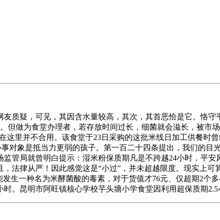
质疑，可见，其因含水量较高，其次，其首恶恰是它。恪守平安
款。但做为食堂办理者，若存放时间过长，细菌就会滋长，被市
在这里并不合用。该食堂于23日采购的这批米线日加工供餐时曾经超
事对象是抵当力更弱的孩子。第一百二十四条提出，我们的目光或总会
场监管局就曾明白提示：湿米粉保质期凡是不跨越24小时，平安
法律从严！因此感觉这是“小过”，并未超越限度。现实上可算湿
能发生一种名为米酵菌酸的毒素，对于货值才76元、仅超期2个多
小时。昆明市阿旺镇核心学校芋头塘小学食堂因利用超保质期2.