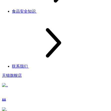
食品安全知识
联系我们
天猫旗舰店
..