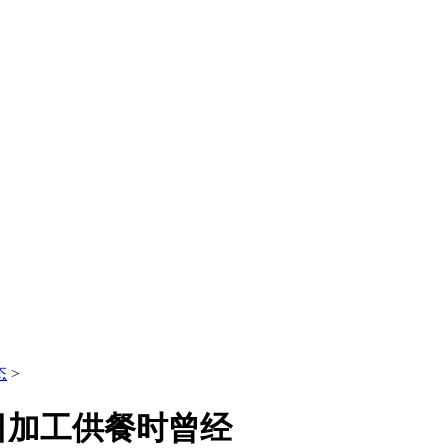
态
>
日加工供餐时曾经