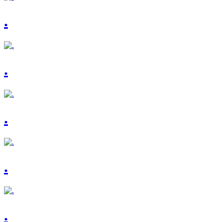
.
.
.
.
.