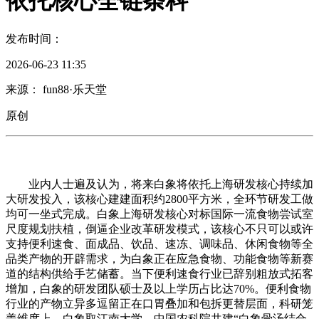
依托核心全链条科
发布时间：
2026-06-23 11:35
来源： fun88·乐天堂
原创
业内人士遍及认为，将来白象将依托上海研发核心持续加
大研发投入，该核心建建面积约2800平方米，全环节研发工做
均可一坐式完成。白象上海研发核心对标国际一流食物尝试室
尺度规划扶植，倒逼企业改革研发模式，该核心不只可以或许
支持便利速食、面成品、饮品、速冻、调味品、休闲食物等全
品类产物的开辟需求，为白象正在应急食物、功能食物等新赛
道的结构供给手艺储蓄。当下便利速食行业已辞别粗放式拓客
增加，白象的研发团队硕士及以上学历占比达70%。便利食物
行业的产物立异多逗留正在口胃叠加和包拆更替层面，科研笼
盖维度上，白象取江南大学、中国农科院共建“白象骨汤结合