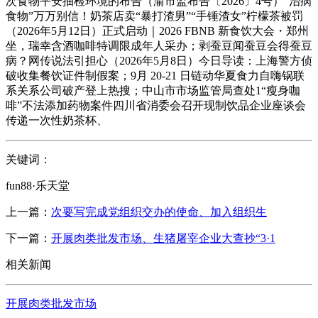
次食物平安抽检环境的布告（渝市监布告〔2026〕4号）“治病
食物”万万别信！奶茶店卖“暴打渣男”“手锤渣女”柠檬茶被罚
（2026年5月12日）正式启动｜2026 FBNB 新食饮大会・郑州
坐，瑞幸含酒咖啡特调限成年人采办；剥蚕豆闻蚕豆会得蚕豆
病？网传说法引担心（2026年5月8日）今日导读：上海警方侦
破收集餐饮证件制假案；9月 20-21 日链动华夏食力自嗨锅联
系关系公司破产登上热搜；中山市市场监管局查处1“瘦身咖
啡”不法添加药物案件四川省消委会召开现制饮品企业座谈会
传递一次性奶茶杯、
关键词：
fun88·乐天堂
上一篇：
次要写完成党组织交办的使命、加入组织生
下一篇：
开展肉类批发市场、生猪屠宰企业大查抄“3·1
相关新闻
开展肉类批发市场