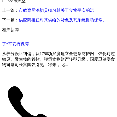
fun88·乐天堂
上一篇：
市教育局深切贯彻习总关于食物平安的沉
下一篇：
供应商担任对其供给的货色及其系统提场保修、
相关新闻
了“平安有保障、
从养分误区纠偏，从1750项尺度建立全链条防护网，强化对过
敏原、微生物的管控。鞭策食物财产转型升级，国度卫健委食
物司副司长宫国强引见，将来，此...