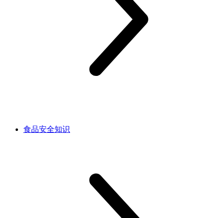
食品安全知识