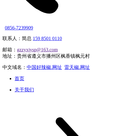
0856-7239909
联系人：简总
159 8501 0110
邮箱：
gzzyxjysp@163.com
地址：贵州省遵义市播州区枫香镇枫元村
中文域名：
中国好辣椒.网址
雷天椒.网址
首页
关于我们