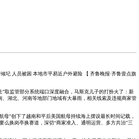
倾圮 人员被困 本地市平易近户外避险 【 齐鲁晚报·齐鲁壹点旗
”取监管部分系统端口深度融合，马斯克儿子的打扮火了：新
南、湖北、河南等地部门地域有大暴雨，相关线索及违规商家管
航母”创下了越南和平后美国航母持续海上摆设最长时间记载，
，要么换岗亭换赛道，深切“商家准入、通明运营、多方共治”三