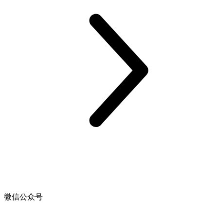
微信公众号