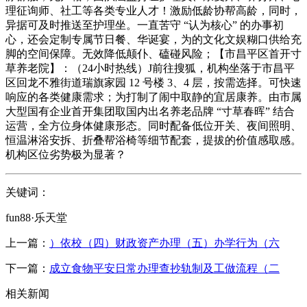
理征询师、社工等各类专业人才！激励低龄协帮高龄，同时，
异据可及时推送至护理坐。一直苦守 “认为核心” 的办事初
心，还会定制专属节日餐、华诞宴，为的文化文娱糊口供给充
脚的空间保障。无效降低颠仆、磕碰风险；【市昌平区首开寸
草养老院】：（24小时热线）J前往搜狐，机构坐落于市昌平
区回龙不雅街道瑞旗家园 12 号楼 3、4 层，按需选择。可快速
响应的各类健康需求；为打制了闹中取静的宜居康养。由市属
大型国有企业首开集团取国内出名养老品牌 “寸草春晖” 结合
运营，全方位身体健康形态。同时配备低位开关、夜间照明、
恒温淋浴安拆、折叠帮浴椅等细节配套，提拔的价值感取感。
机构区位劣势极为显著？
关键词：
fun88·乐天堂
上一篇：
）依校（四）财政资产办理（五）办学行为（六
下一篇：
成立食物平安日常办理查抄轨制及工做流程（二
相关新闻