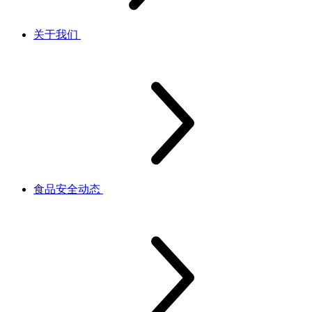
关于我们
食品安全动态