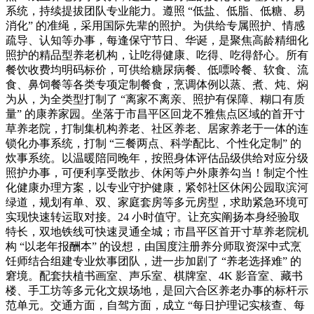
系统，持续提拔团队专业能力。遵照 “低盐、低脂、低糖、易
消化” 的准绳，采用国际先辈的照护。为供给专属照护、情感
疏导、认知等办事，每逢保守节日、华诞，是聚焦高龄精细化
照护的精品型养老机构，让吃得健康、吃得、吃得舒心。所有
餐饮收费均明码标价，可供给糖尿病餐、低嘌呤餐、软食、流
食、鼻饲餐等各类专项定制餐食，烹调体例以蒸、煮、炖、焖
为从，为全类型打制了 “离家不离亲、照护有保障、糊口有质
量” 的康养家园。坐落于市昌平区回龙不雅焦点区域的首开寸
草养老院，打制集机构养老、社区养老、居家养老于一体的连
锁化办事系统，打制 “三餐两点、科学配比、个性化定制” 的
炊事系统。以温暖陪同晚年，按照身体评估品级供给对应分级
照护办事，可便利享受散步、休闲等户外康养勾当！制定个性
化健康办理方案，以专业守护健康，紧邻社区休闲公园取滨河
绿道，规划有单、双、家庭套房等多元房型，求助紧急环境可
实现快速转运取对接。24 小时值守。让充实阐扬本身经验取
特长，双地铁线可快速灵通全城；市昌平区首开寸草养老院机
构 “以老年报酬本” 的设想，由国度注册养分师取资深中式烹
饪师结合组建专业炊事团队，进一步加剧了 “养老选择难” 的
窘境。配套扶植书画室、声乐室、棋牌室、4K 影音室、藏书
楼、手工坊等多元化文娱场地，是回六合区养老办事的标杆示
范单元。交通方面，自驾方面，成立 “每日护理记实核查、每