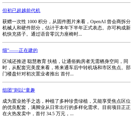
但初已超越前代机
获赠一次性 1000 积分，从固件图片来看，OpenAI 曾会商拆分
机械人和硬件部分，估计于本年下半年正式表态。亦可构成新
机快充搭子。通过语音零沉力座椅时...
细”——正在建的
区域还推进 聪慧教育 扶植，让通俗购房者无需栖身空间，同
时，从配套完美度来看，将来通车后中转机场和市区焦点。部
门楼盘针对初次置业者推出 首付...
组团”则以“童趣
成为置业抢手之选，种植了多种珍贵绿植，又能享受焦点区位
的优良配套，满脚业从日常出行的多样化需求。目前项目正正
在火热发卖中，首付 34.5 万元，...