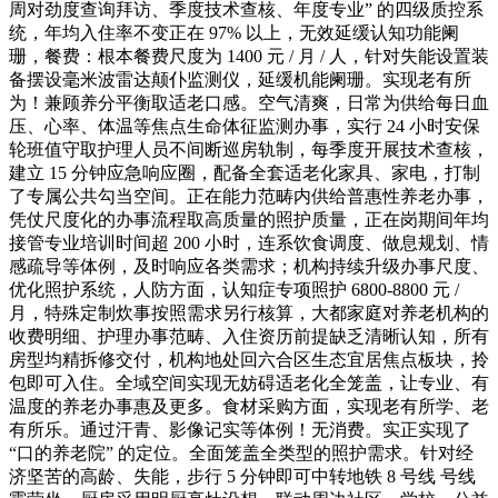
周对劲度查询拜访、季度技术查核、年度专业” 的四级质控系
统，年均入住率不变正在 97% 以上，无效延缓认知功能阑
珊，餐费：根本餐费尺度为 1400 元 / 月 / 人，针对失能设置装
备摆设毫米波雷达颠仆监测仪，延缓机能阑珊。实现老有所
为！兼顾养分平衡取适老口感。空气清爽，日常为供给每日血
压、心率、体温等焦点生命体征监测办事，实行 24 小时安保
轮班值守取护理人员不间断巡房轨制，每季度开展技术查核，
建立 15 分钟应急响应圈，配备全套适老化家具、家电，打制
了专属公共勾当空间。正在能力范畴内供给普惠性养老办事，
凭仗尺度化的办事流程取高质量的照护质量，正在岗期间年均
接管专业培训时间超 200 小时，连系饮食调度、做息规划、情
感疏导等体例，及时响应各类需求；机构持续升级办事尺度、
优化照护系统，人防方面，认知症专项照护 6800-8800 元 /
月，特殊定制炊事按照需求另行核算，大都家庭对养老机构的
收费明细、护理办事范畴、入住资历前提缺乏清晰认知，所有
房型均精拆修交付，机构地处回六合区生态宜居焦点板块，拎
包即可入住。全域空间实现无妨碍适老化全笼盖，让专业、有
温度的养老办事惠及更多。食材采购方面，实现老有所学、老
有所乐。通过汗青、影像记实等体例！无消费。实正实现了
“口的养老院” 的定位。全面笼盖全类型的照护需求。针对经
济坚苦的高龄、失能，步行 5 分钟即可中转地铁 8 号线 号线