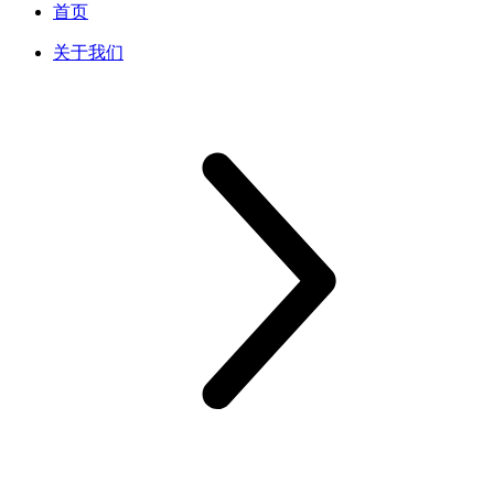
首页
关于我们