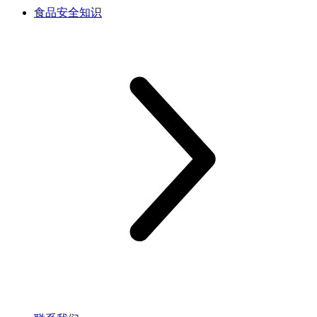
食品安全知识