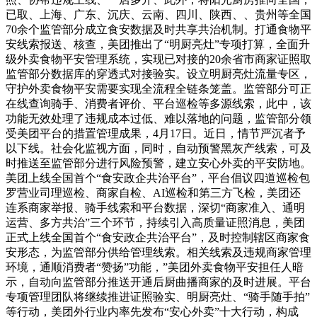
已取、上海、广东、沉庆、云南、四川、陕西、、贵州等全国
70余个监管部分成立食安数据及时共享共治机制。打通食物平
安线索报送、核查，美团推出了“明厨亮灶”专项打算，全面升
级外卖食物平安管理系统，实现已对接的20余省市商家证照取
监管部分数据库的穿透式对接验实。设立明厨亮灶流量专区，
守护外卖食物平安需要实现全流程全链条笼盖。监管部分可正
在线查询骑手、消费者评价、平台巡检等多源线索，此中，该
功能无效处理了违规成本过低、难以落地的问题，监管部分领
受美团平台的措置管理成果，4月17日。近日，情节严沉者予
以下线。社会化监视方面，同时，自动预警黑灰产线索，可及
时推送至监管部分进行风险预警，建立安心外卖的平安防地。
美团上线全国首个“食安政企共治平台”，平台倡议四道巡检包
罗营业司理巡检、商家自检、AI巡检和第三方飞检，美团还
连系商家举报、骑手线索和平台数据，深切“商家准入、通明
运营、多方共治”三个环节，持续引入高质量证照消息，美团
正式上线全国首个“食安政企共治平台”，及时控制辖区商家食
安形态，为监管部分供给管理线索。相关线索及违规商家管理
环境，通顺消费者“赞扬”功能，”美团外卖食物平安担任人暗
示，自动向监管部分推送开通后厨曲播商家的及时进展。平台
专项管理团队将继续推进证照验实、明厨亮灶、“骑手随手拍”
等行动，美团外行业内率先发布“安心外卖”十大行动，构成