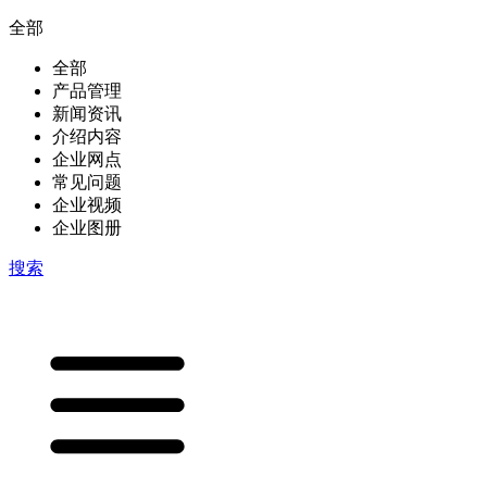
全部
全部
产品管理
新闻资讯
介绍内容
企业网点
常见问题
企业视频
企业图册
搜索