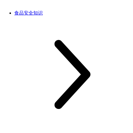
食品安全知识