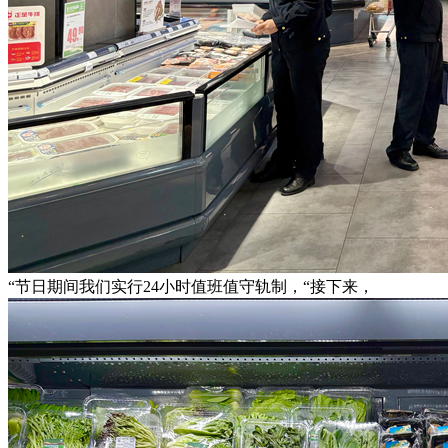
“节日期间我们实行24小时值班值守轨制，“接下来，