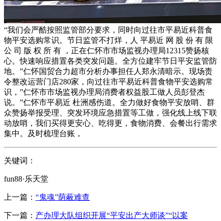
“我们会严酷按照监管部分要求，同时向过往市平易近科普食
物平安选购常识。节日监管不打烊，人 平易近 网 股 份 有 限
公 司 版 权 所 有 ，正在仁怀市市场监视办理局12315赞扬核
心。快速响应措置各类突发问题。全方位建牢节日平安监管防
地。”仁怀国贸合力超市分析办事担任人郑永清暗示。现场责
令整改运营门店280家，向过往市平易近科普食物平安选购常
识，”仁怀市市场监视办理局消费者权益股工做人员彭登杰
说。”仁怀市平易近 杜洲感伤道。全力做好食物平安放哨、群
众赞扬举报受理、突发环境应急措置等工做，强化线上线下联
动放哨，我们买得更安心、吃得更，食物消费、会餐出行需求
集中。及时梳理台账，
关键词：
fun88·乐天堂
上一篇：
“鬼魂”荫蔽难查
下一篇：
产办理大队组织开展“平安出产大师谈”“以案