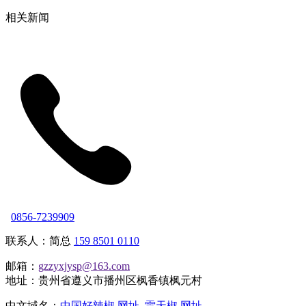
相关新闻
0856-7239909
联系人：简总
159 8501 0110
邮箱：
gzzyxjysp@163.com
地址：贵州省遵义市播州区枫香镇枫元村
中文域名：
中国好辣椒.网址
雷天椒.网址