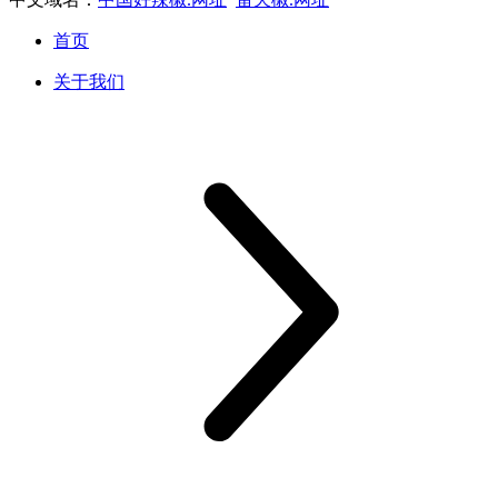
首页
关于我们