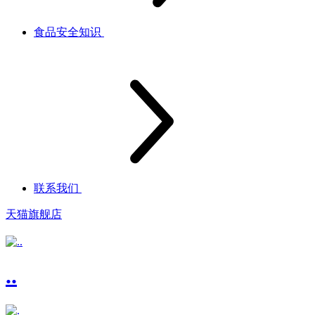
食品安全知识
联系我们
天猫旗舰店
..