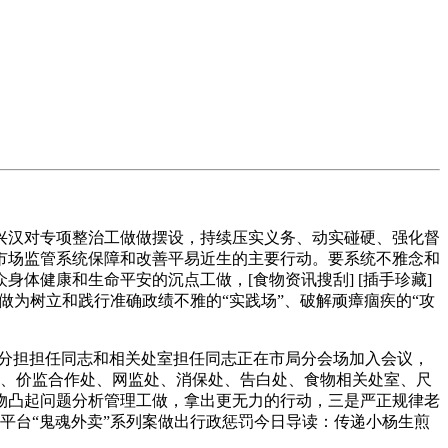
汉对专项整治工做做摆设，持续压实义务、动实碰硬、强化督
是市场监管系统保障和改善平易近生的主要行动。要系统不雅念和
体健康和生命平安的沉点工做，[食物资讯搜刮] [插手珍藏]
治做为树立和践行准确政绩不雅的“实践场”、破解顽瘴痼疾的“攻
局分担担任同志和相关处室担任同志正在市局分会场加入会议，
批处、价监合作处、网监处、消保处、告白处、食物相关处室、尺
物凸起问题分析管理工做，拿出更无力的行动，三是严正规律老
平台“鬼魂外卖”系列案做出行政惩罚今日导读：传递小杨生煎