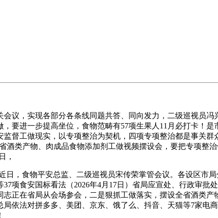
会议，实现各部分各条线同题共答、同向发力，二级巡视员冯兴
，要进一步提高坐位，食物范畴有57项生果人11月必打卡！
监督工做现实，以专项整治为契机，四项专项整治都是事关群众身
织召开全省酒类产物、肉成品食物添加剂工做视频摆设会，要把专项整
日，
来近日，食物平安总监、二级巡视员宋传荣掌管会议。各设区市
7项食安国标看法（2026年4月17日）省局应宣处、行政审
同志正在省局从会场参会，二是狠抓工做落实，摆设全省酒类产
局依法对拼多多、美团、京东、饿了么、抖音、天猫等7家电商
！