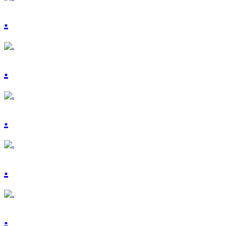
.
.
.
.
.