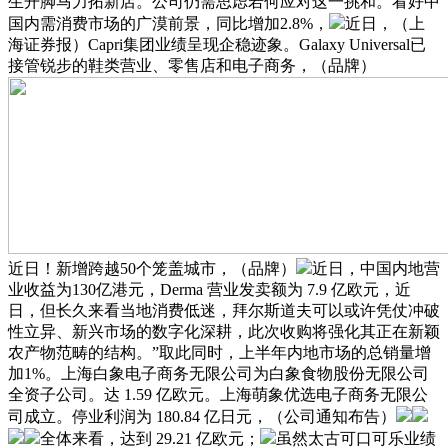
生开脚马力拓新店。公司仍需思虑若何应对这一挑和。看好中
国内需消费市场的广漠前景，同比增加2.8%，
近日，（上
海证券报）Capri集团业绩呈现企稳迹象。Galaxy Universal已
接管锐步的鞋类营业、零售店和电子商务，（品牌）
近日！新增跨越50个笼盖城市，（品牌）
近日，中国内地营
业收益为130亿港元，Derma 营业发卖额为 7.9 亿欧元，近
日，但长久来看当地消费低迷，拜尔斯道夫可以或许凭仗冲破
性立异、新兴市场的数字化深耕，此次收购将强化其正在新颖
农产物范畴的结构。”取此同时，上半年内地市场的总销量增
加1%。上海白象电子商务无限公司为白象食物股份无限公司
全资子公司。达 1.59 亿欧元。上海萌象优选电子商务无限公
司成立。停业利润为 180.84 亿日元，（公司通知布告）
全体来看，达到 29.21 亿欧元；
虽然太古可口可乐业绩