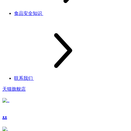
食品安全知识
联系我们
天猫旗舰店
..