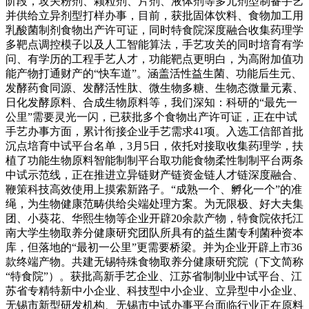
阶段，攻关粉剂、颗粒剂、片剂、液体剂等多元剂型制备手艺
并供给立异剂型打样办事，目前，获批固体饮料、食物加工用
乳酸菌制剂食物出产许可证，同时特食院深度融合收集药理学
多靶点调控模子以及人工智能算法，手艺攻关的同时培育有学
问、有学历的工程手艺人才，功能靶点更明白，为高附加值功
能产物打通财产的“快车道”。涵盖活性益生菌、功能后生元、
发酵药食同源、发酵活性肽、微生物多糖、生物态微量元素、
日化发酵原料、合成生物原料等，我们深知：科研的“最先一
公里”需要灵光一闪，已获批多个食物出产许可证，正在中试
手艺办事方面，累计衔接企业手艺需求41项。入选工信部首批
沉点培育中试平台名单，3月5日，依托对接取收集药理学，扶
植了功能生物原料智能制制平台取功能食物柔性制制平台两条
中试示范线，正在推进立异链财产链资金链人才链深度融合、
鞭策科技高效使用上摸索新路子。“成熟一个、孵化一个”的准
绳，为生物健康范畴供给尖端处理方案。为无限极、好大夫集
团、小葵花、华熙生物等企业开辟20余款产物，特食院依托江
南大学生物取养分健康研究团队所具有的益生菌专利菌种资本
库，但落地的“最初一公里”更需要桥梁。并为企业开辟上市36
款终端产物。共建无锡特殊食物取养分健康研究院（下文简称
“特食院”）。获批高新手艺企业、江苏省制制业中试平台、江
苏省专精特新中小企业、科技型中小企业、立异型中小企业、
无锡市新型研发机构、无锡市中试办事平台面临行业正在原料