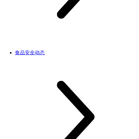
食品安全动态