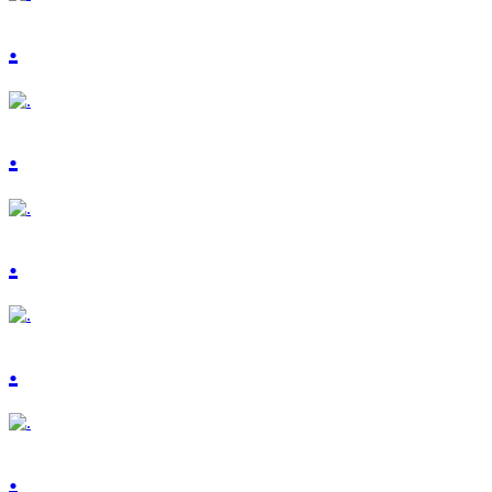
.
.
.
.
.