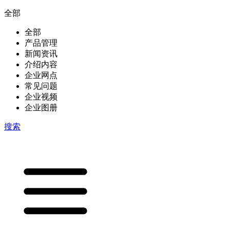
全部
全部
产品管理
新闻资讯
介绍内容
企业网点
常见问题
企业视频
企业图册
搜索