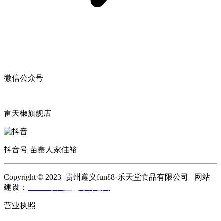
微信公众号
雷天椒旗舰店
抖音号 苗寨人家佳裕
Copyright © 2023 贵州遵义fun88·乐天堂食品有限公司 网站
建设：
fun88·乐天堂
网站地图
营业执照