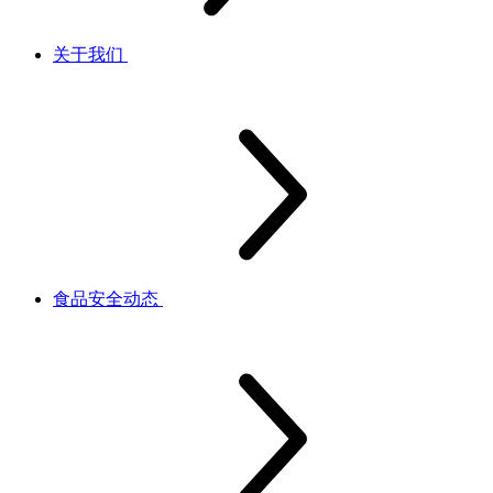
关于我们
食品安全动态