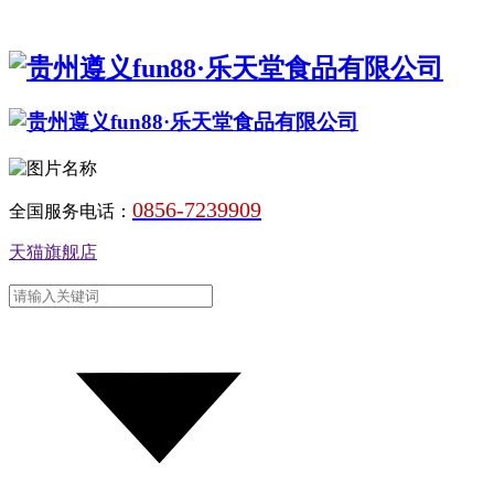
0856-7239909
全国服务电话：
天猫旗舰店