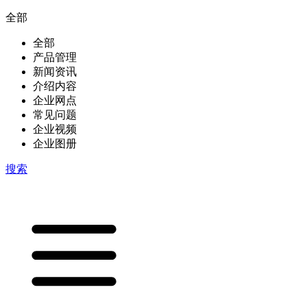
全部
全部
产品管理
新闻资讯
介绍内容
企业网点
常见问题
企业视频
企业图册
搜索