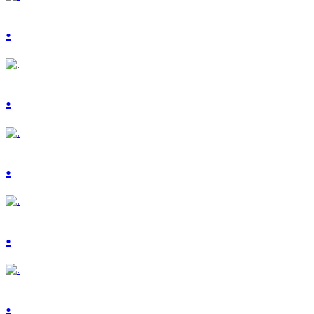
.
.
.
.
.