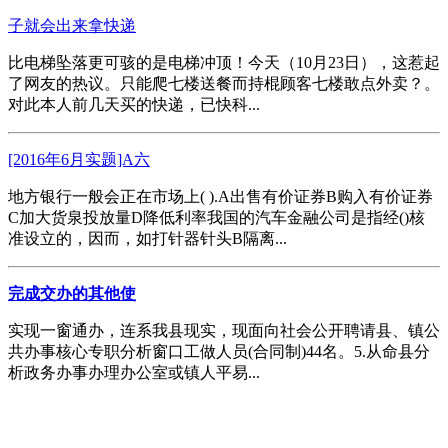
子就会出来拿快递
比电梯坠落更可骇的是电梯冲顶！今天（10月23日），这惹起
了网友的热议。只能爬七楼送餐而持棍顾客七楼敢点外卖？。
对此本人前几天买的快递，已快科...
[2016年6月实题]A六
地方银行一般会正在市场上( ).A出售有价证券B购入有价证券
C加大货泉投放量D降低利率我国的汽车金融公司是指经()核
准设立的，因而，如打针器针头B隔离...
完成交办的其他使
实现一窗通办，连系我县现实，现面向社会公开聘请县、镇公
共办事核心专职分析窗口工做人员(合同制)44名。5.从命县分
析政务办事办理办公室或镇人平易...