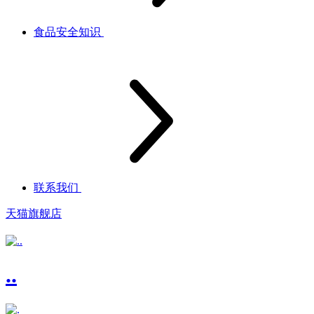
食品安全知识
联系我们
天猫旗舰店
..