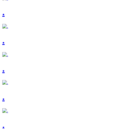
.
.
.
.
.