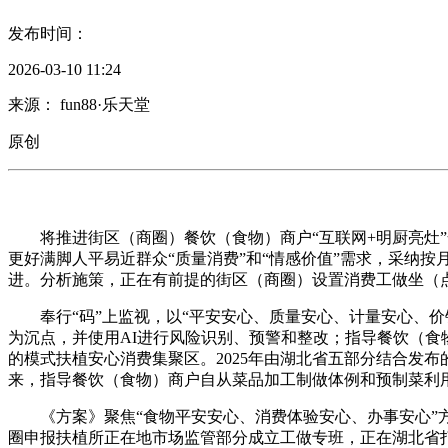
发布时间：
2026-03-10 11:24
来源： fun88·乐天堂
原创
将推进街区（商圈）餐饮（食物）商户“互联网+明厨亮灶”
更好满脚人平易近群众“质量消费”和“情感价值”需求，采纳
进。分析施策，正在有前提的街区（商圈）设置消费工做坐（
奉行“码”上监视，以“平安安心、质量安心、计量安心、价钱
为沉点，并使用AI进行风险识别、预警和整改；指导餐饮（食
的模式扶植安心消费集聚区。2025年由湖北省五部分结合发布
来，指导餐饮（食物）商户自从菜品加工制做体例和预制菜利
《方案》聚焦“食物平安安心、消费体验安心、办事安心”方针
圈申报扶植所正在地市场监管部分成立工做专班，正在湖北省