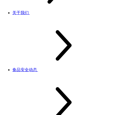
关于我们
食品安全动态