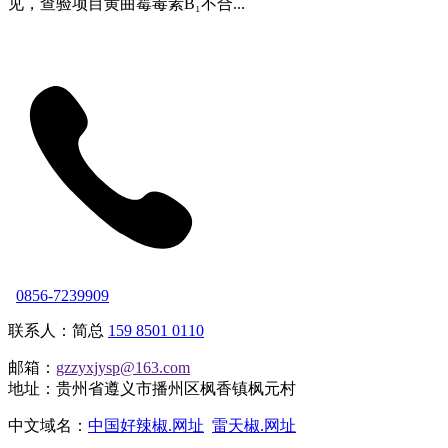
见，查验项目黄曲霉毒素B₁不合...
0856-7239909
联系人：简总
159 8501 0110
邮箱：
gzzyxjysp@163.com
地址：贵州省遵义市播州区枫香镇枫元村
中文域名：
中国好辣椒.网址
雷天椒.网址