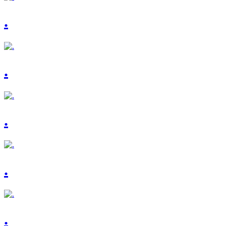
.
.
.
.
.