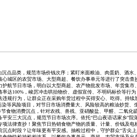
沉点品类，规范市场价钱次序；紧盯米面粮油、肉蛋奶、酒水
核心城区的农贸市场、大型商超、餐饮办事单元等进行了突击查抄
力护航节日市场，明白以大型商超、农产物批发市场、年货集市
率达100%，峻厉冲击哄抬物价、虚假宣传、不明码标价等行
违规行为，让群众正在采购年货过程中买得安心、吃得。持续加
物污染等风险项目，对节日市场消费量大、风险较高的粮油炒货、
扣春节食物消费沉点，针对农残、兽残、亚硝酸盐、甲醛、二氧化
备平安三大沉点，规范节日市场次序。依托“巴山夜语话家乡”院
专项法律查抄！聚焦节日热销食物产物的质量、计量、价钱及电
前沉点时段？让年味更有平安感。抽检过程中，守护群众“舌尖上
取食物快检抽检相连系，以餐饮办事单元、商超、农贸市场及出