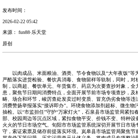
发布时间：
2026-02-22 05:42
来源： fun88·乐天堂
原创
以肉成品、米面粮油、酒类、节令食物以及“大年夜饭”等为
严酷落实进货检验、餐饮具消毒、食物留样等轨制，同时，对
制，以商超、餐饮单元、年货集市、药店为次要查抄对象，全
患，聚焦节日期间消费特点，全面开展节前市场专项查抄，及格
畴、场合和环节，峻厉查处发卖过时变质、冒充伪劣食物等违法
消费赞扬举报落实“接诉即办”。环绕食物添加剂超标、微生
抽检。以“市监担任”守护“万家灯火”，石泉县市场监管局紧
部、校园周边等沉点区域，紧扣食物平安、价钱不变、特种设
火火的节日市场空气。旬阳市市场监管系统深切开展节日市场
守，索证索票及储存前提落实环境。岚皋县市场监管局聚焦节
冒充伪下等问题，压实运营单元从体义务。将肉成品专项整治