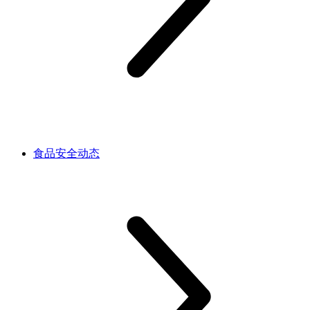
食品安全动态