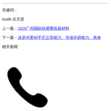
关键词：
fun88·乐天堂
上一篇：
2026广州国际纸展暨纸基材料
下一篇：
这是对爱创手艺立异能力、市场开辟能力、将来
相关新闻