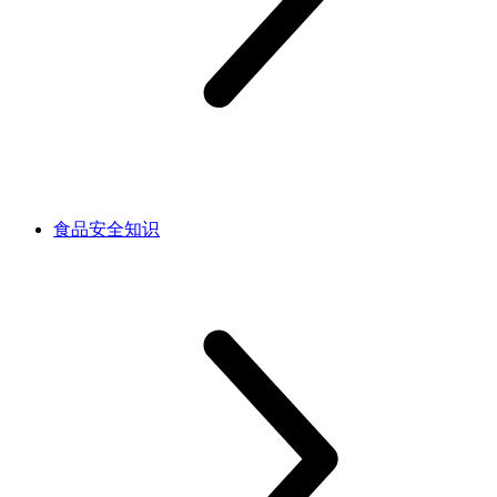
食品安全知识