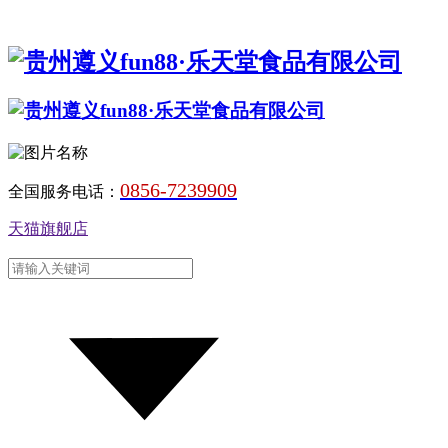
0856-7239909
全国服务电话：
天猫旗舰店