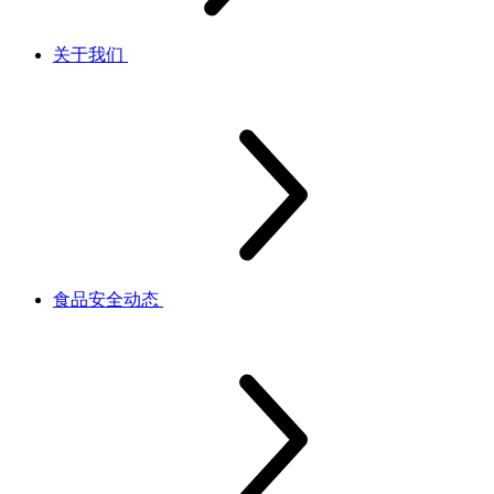
关于我们
食品安全动态