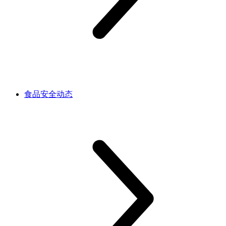
食品安全动态