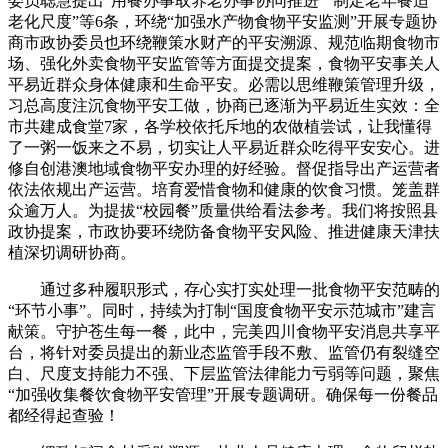
委员聪慧提出“用餐办事取养老办事协同推进”“制定老年餐适
老化尺度”等6条，环绕“加强水产物食物平安监测”开展专题协
商市政协委员也环绕鞭策水财产的平安溯源、规范临期食物市
场、强化外卖食物平安监管等方面提交提案，食物平安事关人
平易近群众身体健康和生命平安。必需以思维鞭策管理升级，
习总高度注沉食物平安工做，协商已逐渐为平易近生实效：全
市共建成食堂7家，各学校依托斥地的农做植尝试，让我懂得
了一粥一饭来之不易，切实让人平易近群众吃得平安安心。进
修自创港澳地域食物平安办理的好经验。督促指导出产运营者
依法依规出产运营。培育爱惜食物和健康的饮食习惯。笼盖群
众逾万人。为提拔“校园餐”质量供给看法参考。我们将按照县
政协提案，市政协要环绕防备食物平安风险、推进健康天津扶
植深切调研协商。
通过多种履职形式，存心实打实处理一批食物平安范畴的
“环节小事”。同时，持续为打制“国度食物平安示范城市”建言
献策。守护苍生每一餐，此中，完美四川食物平安消息共享平
台，将针对委员提出的新业态监管手段不敷、监管仍有裂缝空
白、尺度支持能力不强、下层监管法律能力亏弱等问题，聚焦
“加强收集餐饮食物平安管理”开展专题调研。确保每一份餐品
都经得起查验！