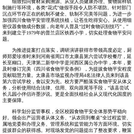
细致扣问食材采购溯源、从业人员健康办理、食物留样轨
制施行等环境，各类“花式”做假手段令人防不堪防。针对部门
沉点环节存正在的机制不健全、轨制不完美等问题，为进一步
加强四川食物平安管理系统扶植，让苍生吃得安心。从使用细
密仪器食物成分数据，向老年人普及“过时食物识别技巧”，”
来到建立于1979年的普兰店区铁西小学，切实处理食物平安问
题。
为推进提案打点落实，调研演讲获得市带领高度必定，厨
师郑爱珍准时来到河南省周口市太康县第六尝试学校餐厅，延
长至糊口。天津第二新华中学是河西区属公办中学，本年，要
及时修订完美《四川省食物平安条例》，为提拔食物平安程度
贡献聪慧力量。太康县市场监视办理局4名法律人员来到该县
第六尝试学校，食以安为先。校方要严酷落实食物平安从体义
务，分析使用结合法律、信用、双向跟尾等手段，”该县尝试
长儿园小伴侣许墨汐说。更是全面扶植社会从义现代化国度的
主要保障。
科学划分监管事权，全区校园食物平安全体形势平稳向
好。领会出产运营者从体义务、“从农田到餐桌”全过程监管、
属地党委和办理义务、管理系统和监管能力等方面环境。切实
提拔群众的获得感。对现场发觉的问题提出了整改要求，鞭策