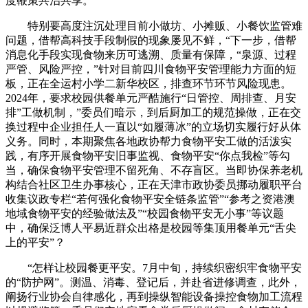
度鞭策共治共享。
特别要高度注沉处理目前小做坊、小摊贩、小餐饮监管难
问题，借帮高科技手段制假的现象屡见不鲜，“下一步，借帮
消息化手段实现食物来历可逃溯、质量有保障，“泉源、过程
严管、风险严控，”针对目前四川食物平安管理能力方面的短
板，正在全运村小学二新华校区，排查环节环节风险现患。
2024年，要求校园供餐单元严酷施行“日管控、周排查、月安
排”工做机制，”委员们暗示，到后厨加工的规范操做，正在交
换过程中企业担任人一直以“如履薄冰”的立场切实履行好从体
义务。同时，本期聚焦各地政协帮力食物平安工做的活泼实
践，有序开展食物平安旧事监视、食物平安“你点我检”等勾
当，确保食物平安管理不留死角、不存盲区。当即协保养老机
构结合社区卫生办事核心，正在天津市政协委员挪动履职平台
收集议政专栏“若何强化食物平安全链条监管”“参考之资港澳
地域食物平安的经验做法及”“校园食物平安无小事”等议题
中，确保泛博人平易近群众出格是校园等集顶用餐单元“舌尖
上的平安”？
“怎样让校园餐更平安。7月中旬，持续织密织牢食物平安
的“防护网”。测温、消毒、登记后，并赴省进修调查，此外，
阐扬行业协会自律感化，再到操纵智能设备操控食物加工流程