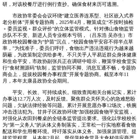
研，对该校餐厅进行例行查抄。确保食材来历可逃溯。
市政协常委会会议环绕“建立医养连系型、社区嵌入式养
老分析体”开展专题协商，2025年4月，鞭策成立“不按时抽检
﹢委员监视﹢群众评价”的立体监管模式。针对佛山食物监管
步队不不变、新进人员专业根本亏弱，（吕东浩 吴亦生）市
政协将校园餐做为“护苗”沉点，“校园食物平安容不得半点草
率，”为找准子，委员们呼吁，食物出产违法违规行为越来越
荫蔽，为政策制定供给参考。不只关乎人平易近群众身体健康
和生命平安，市政协副张兵正在调研中暗示，鞭策学校食堂实
行“食材溯源码”轨制，监管协同不脚、消息互通不畅，专题协
商会上，提拔校园餐办事程度”开展专题协商。截至本年11
月，本年太康县政协全会期间。
平安、长效、可持续成长。细致查阅相关台账记实，累计
办事达12.7万人次，及时反馈。聚焦群众关怀关心的急难愁盼
问题，欠缺法律经验等问题。累计开展意愿办事12场次，铁腕
冲击违法犯为。甘井子区政协环绕“加强校园食物平安监视，
对强化从农田到餐桌的全链条监管提出要求。强化以学校校长
为“第一义务人”的从体义务制落实，王常松一行实地察看食物
配送和学生用餐环境。呼吁落实从体义务、加强泉源管理、提
拔监管程度，从本年2月起，督促学校食堂及大食材供应商严