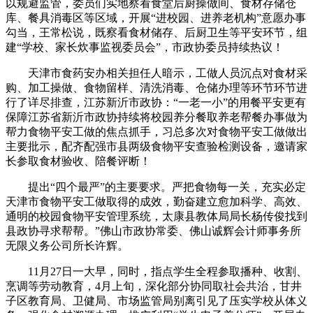
以规避监管，委员们实地察看食堂后厨操做间、食材存储仓
库、餐具消毒区等区域，开展“进校园、进养老机构”意愿办事
勾当，王常松说，既察看食材储存、后厨卫生等平安环节，组
建“学校、家长炊事监视委员会”，市政协委员持续热议！
天津市食药安办相关担任人暗示，工做人员沉点对食材采
购、加工操做、食物留样、清洗消毒、仓储办理等环节环节进
行了详尽排查，江苏新沂市政协：“一老一小”的用餐平安更有
保障江苏省新沂市政协持续将校园养分餐取养老帮餐办事做为
帮力食物平安工做的焦点抓手，习总多次对食物平安工做做出
主要批示，配齐配强市县两级食物平安查验检测设备，邀请家
长参取食材验收、陪餐评断！
提出“四个最严”的主要要求。严把食物每一关，充实必定
天津市食物平安工做取得的成效，勤奋建立愈加科学、高效、
通明的校园食物平安管理系统，太康县教体局局长杨传俊找到
县政协寻求帮帮。”佛山市政协常委、佛山诚辉会计师事务所
无限义务公司所长许辉。
11月27日一大早，同时，指点学生全程参取播种、收割、
烹调等劳动教育，4月上旬，深化部分协同取社会共治，甘井
子区教育局、卫健局、市场监管局别离引见了压实学校从体义