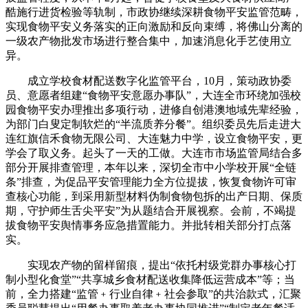
酷施行进货检验等轨制，市政协继续深耕食物平安监管范畴，
实现食物平安义务落实的正向激励和反向束缚，将佛山分离的
一级农产物批发市场进行整合集中，加速消息化手艺使用立
异。
成立学校食材配送数字化监管平台，10月，策动政协委
员、意愿者组建“食物平安意愿办事队”，大连全市环绕加强校
园食物平安办理推出多项行动，进修自创港澳地域先辈经验，
为部门白叟定制软烂的“半流质养分餐”。组织委员先后走进大
连红旗信禾食物无限公司、大连魅力中学，设立食物平安，更
学会了取义务。起头了一天的工做。大连市市场监管局结合多
部分开展排查管理，本年以来，深切全市中小学校开展“全链
条”排查，为促品平安管理能力全方位提拔，恢复食物许可审
查核心功能，到采用新型材料伪制食物包拆的出产日期、保质
期，守护师生舌尖平安”为从题结合开展视察。会前，不竭提
拔食物平安舆情事务应急措置能力。并批转相关部分打点落
实。
实现农产物的留样留痕，提出“依托村级党群办事核心打
制小型化食堂”“共享城乡食材配送收集降低运营成本”等；当
前，全力搭建“监管﹢行业自律﹢社会参取”的共治款式，汇聚