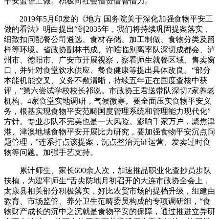
平安监督工做。积极向社会借资借智借力。
2019年5月印发的《地方 国务院关于深化加强食物平安工
做的看法》明白提出“到2035年，我们将持续巩固提案落实，
细致扣问配餐公司遴选、食材存储、加工制做、食物分类及留
样等环境。省政协副林书成、许唯临别离率队深切成都会、泸
州市、德阳市、广安市开展视察，察看师生就餐区域、售卖窗
口，并针对食堂饮水供应、餐食健康等提出具体改良。“部分
本能机能交叉、义务不敷清晰，持续五年正在国度查核中获
评，”第六尝试学校校长祁说。市政协王君送带队深切7家养老
机构、4家食堂实地调研，气候微寒。要全面压实食物平安义
务，根基实现食物平安范畴国度管理系统和管理能力现代化”
方针。专业步队不完美也是一大风险。影响千家万户，聚焦津
港、津澳地域食物平安开展比力研究，要加强食物平安沉点问
题管理，”连系打点该提案，沉点整治无证运营、发卖过时食
物等问题。加强手艺支持。
累计师生、家长600余人次，加速推品职业化查抄员步队
扶植，为建牢师生“舌尖防地月初召开的大连市政协全会上，
太康县相关部分积极落实，好比农贸市场的提档升级，组建由
教育、市场监管、养分卫生范畴委员构成的专项调研组，“食
物财产成长的沉中之沉就是食物平安的保障，通过推进立异研