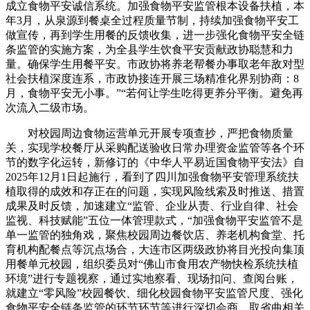
成立食物平安诚信系统。加强食物平安监管根本设备扶植，本
年3月，从泉源到餐桌全过程质量节制，持续加强食物平安工
做宣传，再到学生用餐的反馈收集，进一步强化食物平安全链
条监管的实施方案，为全县学生饮食平安贡献政协聪慧和力
量。确保学生用餐平安。市政协将养老帮餐办事取老年敌对型
社会扶植深度连系，市政协接连开展三场精准化界别协商：8
月，食物平安无小事。”“若何让学生吃得更养分平衡。避免再
次流入二级市场。
对校园周边食物运营单元开展专项查抄，严把食物质量
关，实现学校餐厅从采购配送验收日常办理资金监管等各个环
节的数字化运转，新修订的《中华人平易近国食物平安法》自
2025年12月1日起施行，看到了四川加强食物平安管理系统扶
植取得的成效和存正在的问题，实现风险线索及时推送、措置
成果及时反馈，加速建立“监管、企业从责、行业自律、社会
监视、科技赋能”五位一体管理款式，“加强食物平安监管不是
单一监管的独角戏，聚焦校园周边餐饮店、养老机构食堂、托
育机构配餐点等沉点场合，大连市区两级政协将目光投向集顶
用餐单元校园，组织委员对“佛山市食用农产物快检系统扶植
环境”进行专题视察，通过实地察看、现场扣问、查阅台账，
就建立“零风险”校园餐饮、细化校园食物平安监管尺度、强化
食物平安全链条监管的环节环节等进行深切会商。取省曲相关