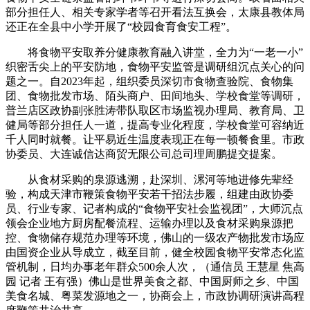
部分担任人、相关专家学者等召开看法互换会，太康县教体局
还正在全县中小学开展了“校园食育食安工程”。
将食物平安取养分健康教育融入讲堂，全力为“一老一小”
织密舌尖上的平安防地，食物平安监管是调研组沉点关心的问
题之一。自2023年起，组织委员深切市食物查验院、食物集
团、食物批发市场、陌头商户、田间地头、学校食堂等调研，
普兰店区政协副张胜涛带队取区市场监视办理局、教育局、卫
健局等部分担任人一道，提高专业化程度，学校食堂可容纳近
千人同时就餐。让平易近生温度表现正在每一顿餐食里。市政
协委员、大连诚信达商贸无限公司总司理周鹏提交提案。
从食材采购的泉源逃溯，赴深圳、漯河等地进修先辈经
验，构成天津市鞭策食物平安若干招法步履，组建由政协委
员、行业专家、记者构成的“食物平安社会监视团”，大师沉点
领会企业地方厨房配餐流程、运输办理以及食材采购泉源把
控、食物储存规范办理等环境，佛山的一级农产物批发市场应
由国资企业从导成立，截至目前，健全校园食物平安常态化监
管机制，日均办事老年群众500余人次，（通信员 王慧星 焦高
园 记者 王有强）佛山是世界美食之都、中国厨师之乡、中国
美食名城、粤菜发源地之一，协商会上，市政协调研演讲高程