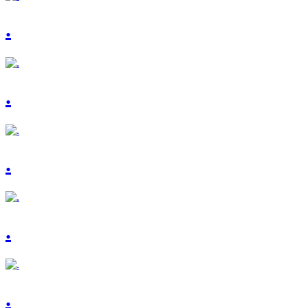
.
.
.
.
.