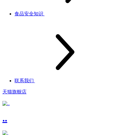
食品安全知识
联系我们
天猫旗舰店
..