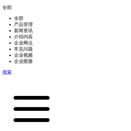
全部
全部
产品管理
新闻资讯
介绍内容
企业网点
常见问题
企业视频
企业图册
搜索