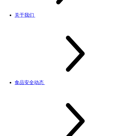
关于我们
食品安全动态