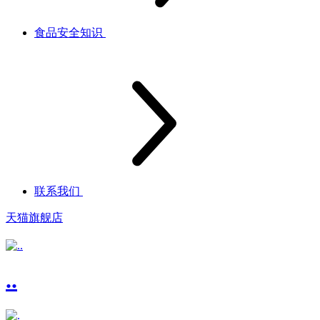
食品安全知识
联系我们
天猫旗舰店
..