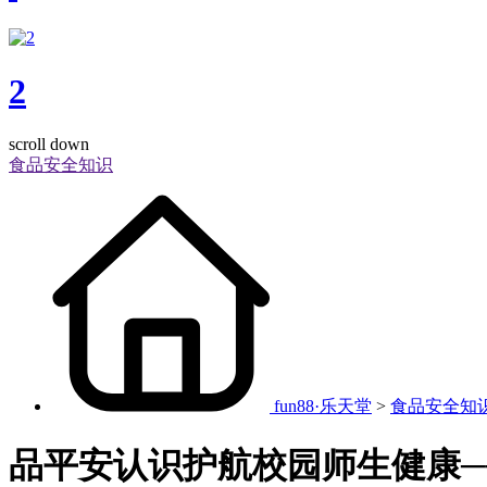
2
scroll down
食品安全知识
fun88·乐天堂
>
食品安全知
品平安认识护航校园师生健康─