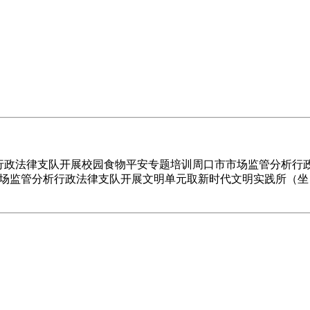
政法律支队开展校园食物平安专题培训周口市市场监管分析行政
市市场监管分析行政法律支队开展文明单元取新时代文明实践所（