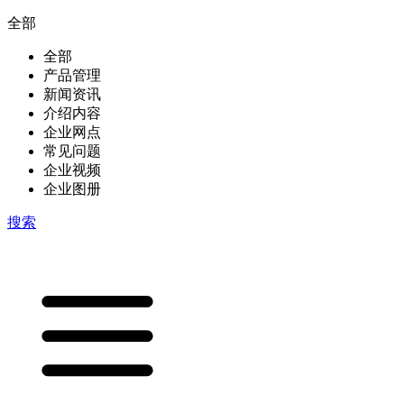
全部
全部
产品管理
新闻资讯
介绍内容
企业网点
常见问题
企业视频
企业图册
搜索